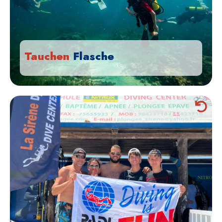
Tauchplätzen verbringen werden
MEHR SEHEN
Tauchen
Flasche
Ob Anfänger oder Profi!
Es gibt CMAS & PADI Tauchkurse für alle! Wir helfen Ihnen, sich
vorzubereiten, um Ihre Tauchreise zu beginnen oder zu verbessern
MEHR SEHEN