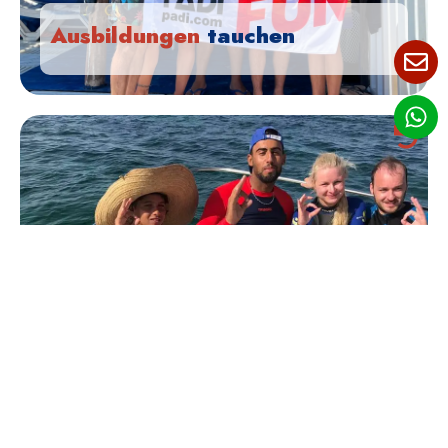
Ausbildungen
tauchen
Erleben Sie unvergessliche Erlebnisse
auf dem Meer!
Begegnen Sie Delphinen auf hoher See, entdecken Sie Apnoe-
oder Schnorcheltauchen oder genießen Sie einen authentischen
Angelausflug.
MEHR SEHEN
Aktivitäten
Freizeit