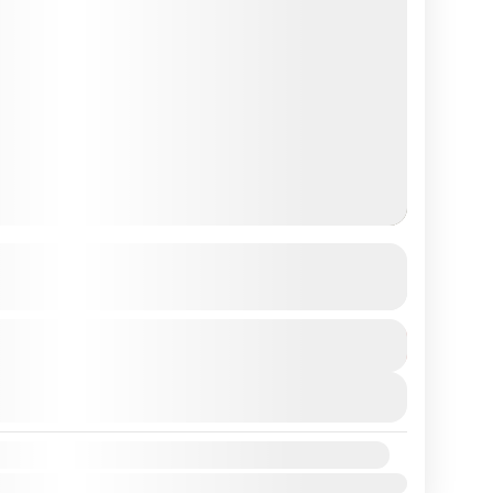
R Instructor
MEHR DETAILS ANZEIGEN
€490
n
Mehr anzeigen
it:
ärz
Apr.
Mai
Juni
Juli
Aug.
Sep.
Okt.
Nov.
Dez.