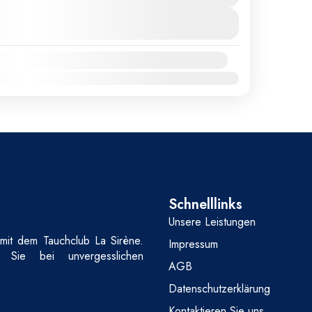
Mehr anzeigen
Apr.
Mai
Juni
Juli
Aug.
Sep.
Okt.
Nov.
Dez.
Schnelllinks
Unsere Leistungen
mit dem Tauchclub La Sirène.
Impressum
et Sie bei unvergesslichen
AGB
.
Datenschutzerklärung
Kontaktieren Sie uns