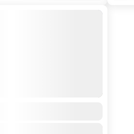
 (Emergency First Response)
MEHR DETAILS ANZEIGEN
€220