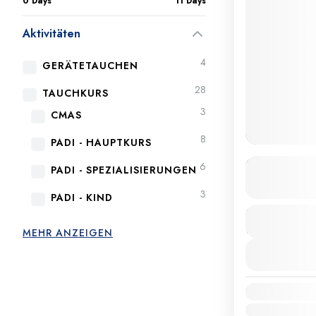
0 Days
11 Days
Aktivitäten
4
GERÄTETAUCHEN
28
TAUCHKURS
3
CMAS
8
PADI - HAUPTKURS
PADI Notfa
6
PADI - SPEZIALISIERUNGEN
3
PADI - KIND
Dauer
2 Stunden
MEHR ANZEIGEN
Verfügbarkeit:
Jan.
Feb.
März