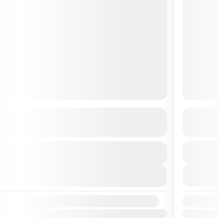
ll-Sauerstoff-Provider
PADI EF
MEHR DETAILS ANZEIGEN
Dauer
€199
4 Stunde
Mehr anzeigen
Verfügbarke
Apr.
Mai
Juni
Juli
Aug.
Sep.
Okt.
Nov.
Dez.
Jan.
Feb.
M