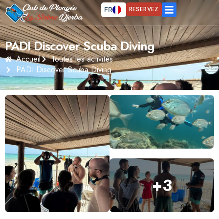
RESERVEZ
FR
EN
DE
PADI Discover Scuba Diving
Accueil
Toutes les activités
PADI Discover Scuba Diving
+
3