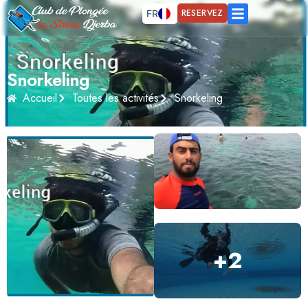
RESERVEZ
FR
EN
DE
Snorkeling
Accueil
Toutes les activités
Snorkeling
+
2