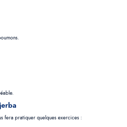
 poumons.
réable.
jerba
s fera pratiquer quelques exercices :