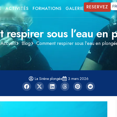
RESERVEZ
FR
E
ACTIVITÉS
FORMATIONS
GALERIE
respirer sous l’eau en 
Accueil
Blog
Comment respirer sous l’eau en plongé
La Sirène plongée
3 mars 2026