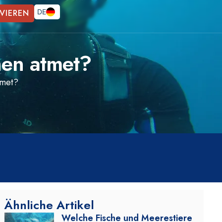
VIEREN
DE
hen atmet?
tmet?
Ähnliche Artikel
Welche Fische und Meerestiere