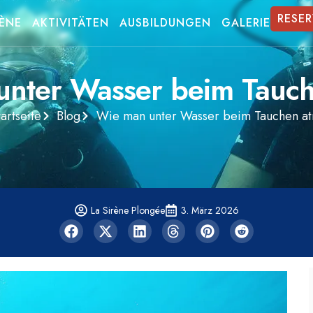
RESER
RÈNE
AKTIVITÄTEN
AUSBILDUNGEN
GALERIE
nter Wasser beim Tauc
tartseite
Blog
Wie man unter Wasser beim Tauchen a
La Sirène Plongée
3. März 2026