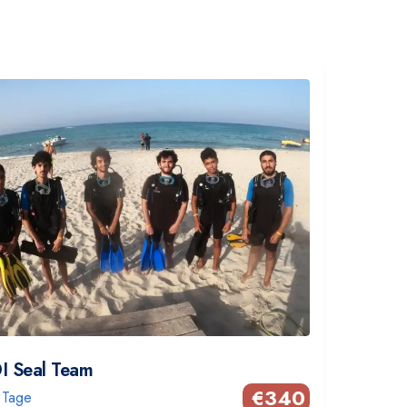
I Seal Team
€
340
 Tage