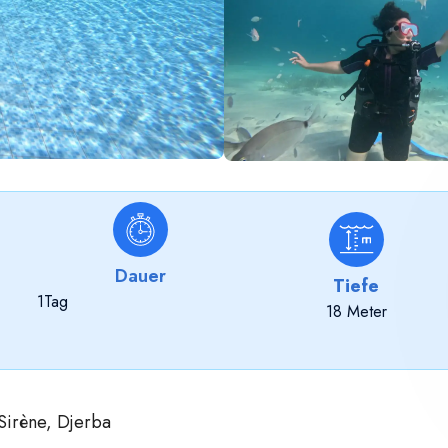
Dauer
Tiefe
1
Tag
18 Meter
Sirène, Djerba