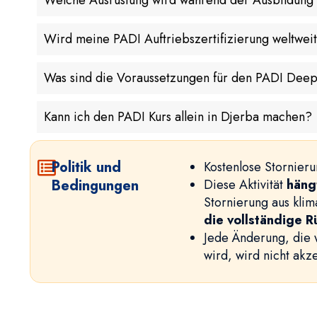
Welche Ausrüstung wird während der Ausbildung b
Wird meine PADI Auftriebszertifizierung weltwei
Was sind die Voraussetzungen für den PADI Deep
Kann ich den PADI Kurs allein in Djerba machen?
Politik und
Kostenlose Stornier
Bedingungen
Diese Aktivität
häng
Stornierung aus kli
die vollständige 
Jede Änderung, die 
wird, wird nicht akze