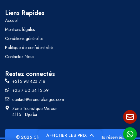
Liens Rapides
Accueil
Mentions légales
Conditions générales
Politique de confidentialité
Contactez Nous
Restez connectés
+216 98 423 718
+33 7 60 34 15 59
contact@sirene-plongee.com
Zone Touristique Midoun
4116 - Djerba
AFFICHER LES PRIX
© 2026 Club La Sirène Plongée, Tous droits réservés.