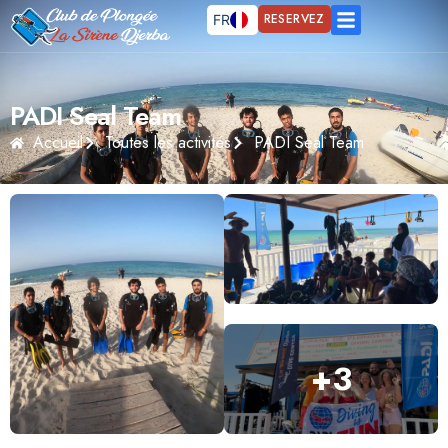
RESERVEZ
FR
EN
DE
PADI Seal Team
Accueil
Toutes les activités
PADI Seal Team
+
3