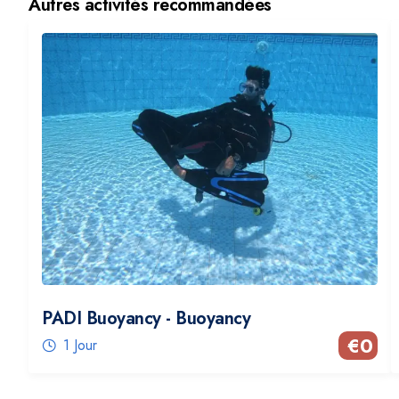
Autres activités recommandées
PADI Buoyancy - Buoyancy
€
0
1 Jour