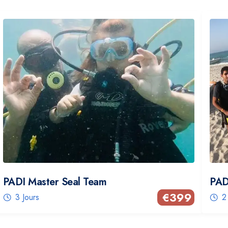
PADI Master Seal Team
PAD
€
399
3 Jours
2