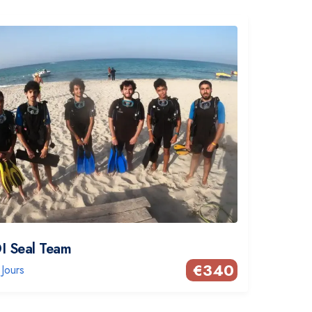
I Seal Team
€
340
 Jours