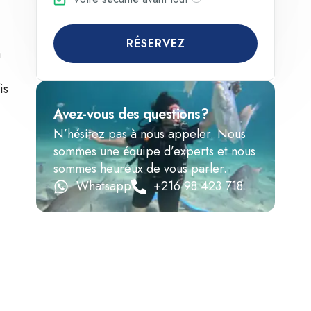
RÉSERVEZ
à
is
Avez-vous des questions?
N’hésitez pas à nous appeler. Nous
sommes une équipe d’experts et nous
sommes heureux de vous parler.
Whatsapp
+216 98 423 718