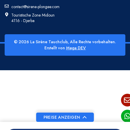
contact@sirene-plongee.com
Touristische Zone Midoun
4116 - Djerba
© 2026 La Sirène Tauchclub, Alle Rechte vorbehalten.
Erstellt von
Mega DEV
PREISE ANZEIGEN