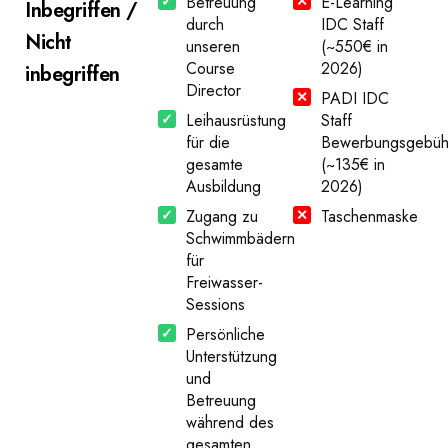
Betreuung
E-Learning
Inbegriffen /
durch
IDC Staff
Nicht
unseren
(~550€ in
Course
2026)
inbegriffen
Director
PADI IDC
Leihausrüstung
Staff
für die
Bewerbungsgebüh
gesamte
(~135€ in
Ausbildung
2026)
Zugang zu
Taschenmaske
Schwimmbädern
für
Freiwasser-
Sessions
Persönliche
Unterstützung
und
Betreuung
während des
gesamten