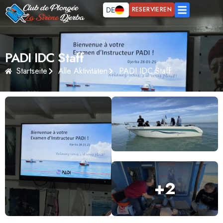
RESERVIEREN
DE
FR
EN
PADI IDC Staff
Startseite
Alle Aktivitäten
PADI IDC Staff
+
2